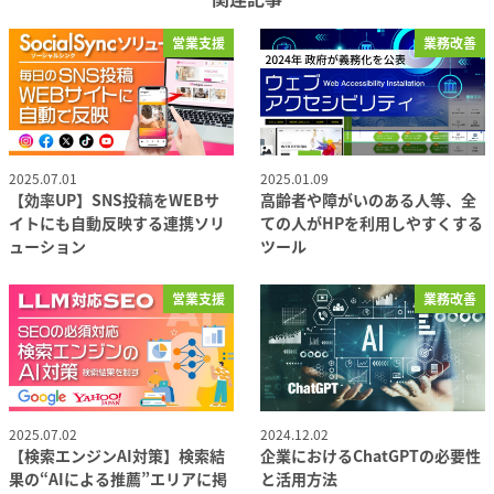
営業支援
業務改善
2025.07.01
2025.01.09
投稿日
投稿日
【効率UP】SNS投稿をWEBサ
高齢者や障がいのある人等、全
イトにも自動反映する連携ソリ
ての人がHPを利用しやすくする
ューション
ツール
営業支援
業務改善
2025.07.02
2024.12.02
投稿日
投稿日
【検索エンジンAI対策】検索結
企業におけるChatGPTの必要性
果の“AIによる推薦”エリアに掲
と活用方法