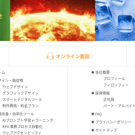
オンライン面談
ーム
会社概要
プロフィール
ザイン・販促物
フィロソフィー
ウェブデザイン
グラフィックデザイン
採用情報
スマートデジタルツール
正社員
制作費用・料金プラン
パート・アルバイ
務改善・効率化ツール
FAQ
AIプロンプト学習 e-ラーニング
プライバシーポリシー
RPA 事務プロセス自動化
サイトマップ
ウェブアクセシビリティ