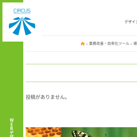
メ
イ
ン
デザイ
コ
ン
テ
業務改善・効率化ツール
導
ン
ツ
へ
移
動
投稿がありません。