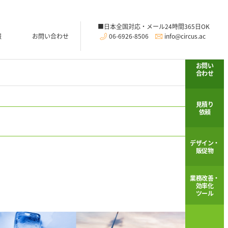
06-6926-8506
info@circus.ac
報
お問い合わせ
お問い
合わせ
見積り
依頼
デザイン・
販促物
業務改善・
効率化
ツール