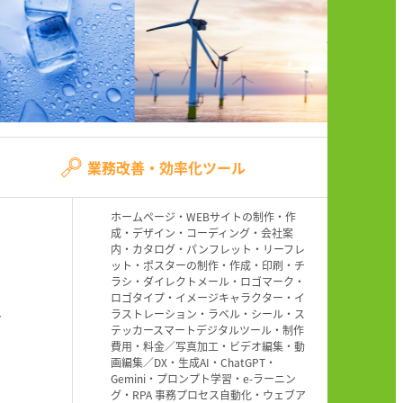
業務改善・効率化ツール
ホームページ・WEBサイトの制作・作
成・デザイン・コーディング・会社案
内・カタログ・パンフレット・リーフレ
ット・ポスターの制作・作成・印刷・チ
ラシ・ダイレクトメール・ロゴマーク・
ロゴタイプ・イメージキャラクター・イ
ラストレーション・ラベル・シール・ス
ト
テッカースマートデジタルツール・制作
費用・料金／写真加工・ビデオ編集・動
画編集／DX・生成AI・ChatGPT・
Gemini・プロンプト学習・e-ラーニン
グ・RPA 事務プロセス自動化・ウェブア