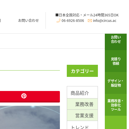
06-6926-8506
info@circus.ac
報
お問い合わせ
お問い
合わせ
見積り
依頼
カテゴリー
デザイン・
販促物
商品紹介
業務改善・
業務改善
効率化
ツール
営業支援
トレンド