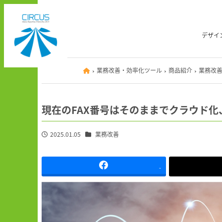
メ
イ
ン
デザイ
コ
ン
テ
業務改善・効率化ツール
商品紹介
業務改
ン
ツ
へ
現在のFAX番号はそのままでクラウド化
移
動
カテゴリー
2025.01.05
業務改善
投稿日
-