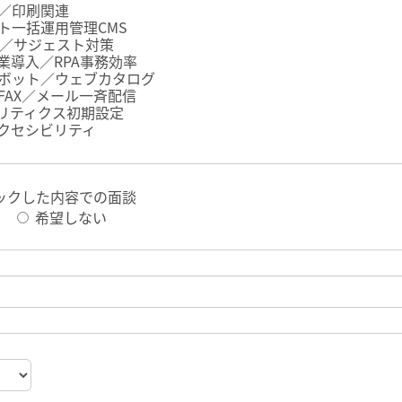
／印刷関連
ト一括運用管理CMS
告／サジェスト対策
企業導入／RPA事務効率
ボット／ウェブカタログ
FAX／メール一斉配信
ナリティクス初期設定
クセシビリティ
ックした内容での面談
希望しない