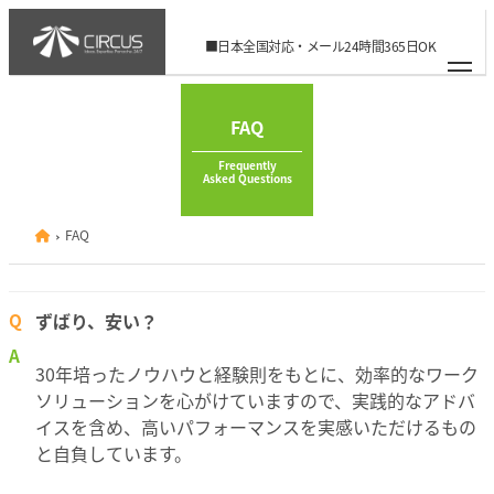
メ
イ
■日本全国対応・メール24時間365日OK
ン
06-6926-8506
info@circus.ac
コ
ン
FAQ
テ
Frequently
ン
Asked Questions
ツ
へ
FAQ
移
動
ずばり、安い？
Q
A
30年培ったノウハウと経験則をもとに、効率的なワーク
ソリューションを心がけていますので、実践的なアドバ
イスを含め、高いパフォーマンスを実感いただけるもの
と自負しています。