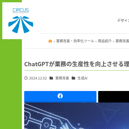
メ
イ
ン
デザイ
コ
ン
テ
業務改善・効率化ツール
商品紹介
業務改
ン
ツ
へ
ChatGPTが業務の生産性を向上させる
移
動
カテゴリー
カテゴリー
2024.12.02
業務改善
生成AI
投稿日
-