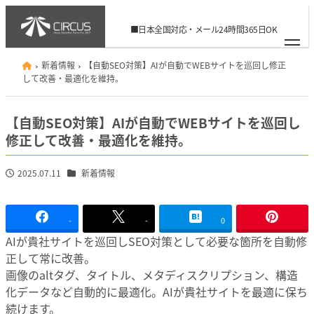
メ
イ
■日本全国対応・メール24時間365日OK
ン
06-6926-8506
info@circus.ac
コ
新着情報
【自動SEO対策】AIが自動でWEBサイトを巡回し修正
ン
して改善・最適化を維持。
テ
ン
【自動SEO対策】AIが自動でWEBサイトを巡回し
ツ
修正して改善・最適化を維持。
へ
移
カテゴリー
2025.07.11
新着情報
投稿日
動
-
-
0
AIが貴社サイトを巡回しSEO対策として必要な箇所を自動修
正して常に改善。
画像のaltタグ、タイトル、メタディスクリプション、構造
化データなど自動的に最適化。AIが貴社サイトを最適に保ち
続けます。