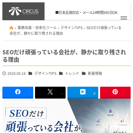
メ
イ
■日本全国対応・メール24時間365日OK
ン
06-6926-8506
info@circus.ac
コ
業務改善・効率化ツール
デザインTIPS
SEOだけ頑張っている
ン
会社が、静かに取り残される理由
テ
ン
SEOだけ頑張っている会社が、静かに取り残され
ツ
る理由
へ
移
カテゴリー
カテゴリー
カテゴリー
2026.06.16
デザインTIPS
トレンド
新着情報
投稿日
動
-
-
0