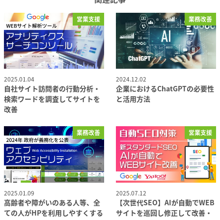
営業支援
業務改善
2025.01.04
2024.12.02
投稿日
投稿日
自社サイト訪問者の行動分析・
企業におけるChatGPTの必要性
検索ワードを調査してサイトを
と活用方法
改善
業務改善
営業支援
2025.01.09
2025.07.12
投稿日
投稿日
高齢者や障がいのある人等、全
【次世代SEO】AIが自動でWEB
ての人がHPを利用しやすくする
サイトを巡回し修正して改善・