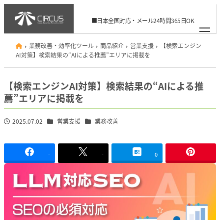
メ
イ
■日本全国対応・メール24時間365日OK
ン
06-6926-8506
info@circus.ac
コ
業務改善・効率化ツール
商品紹介
営業支援
【検索エンジン
ン
AI対策】検索結果の“AIによる推薦”エリアに掲載を
テ
ン
【検索エンジンAI対策】検索結果の“AIによる推
ツ
薦”エリアに掲載を
へ
移
カテゴリー
カテゴリー
2025.07.02
営業支援
業務改善
投稿日
動
-
-
0